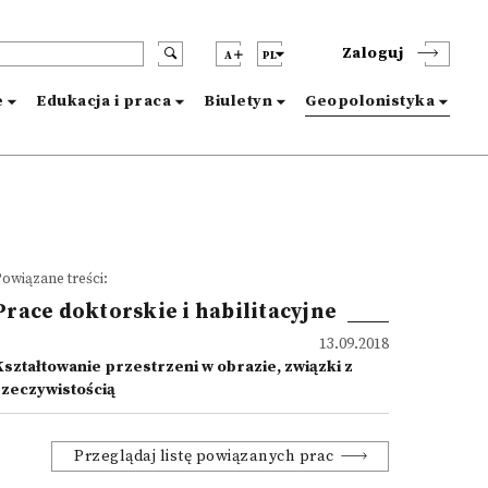
Zaloguj
A
PL
e
Edukacja i praca
Biuletyn
Geopolonistyka
owiązane treści:
Prace doktorskie i habilitacyjne
13.09.2018
Kształtowanie przestrzeni w obrazie, związki z
rzeczywistością
Przeglądaj listę powiązanych prac