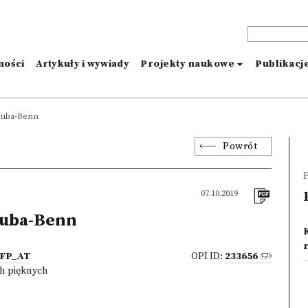
ności
Artykuły i wywiady
Projekty naukowe
Publikacj
Zuba-Benn
Powrót
P
07.10.2019
Zuba-Benn
 KFP_AT
OPI ID:
233656
h pięknych