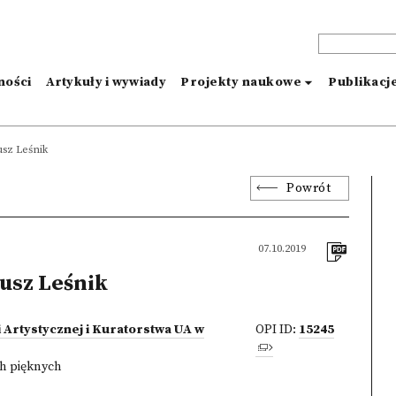
ności
Artykuły i wywiady
Projekty naukowe
Publikacj
usz Leśnik
Powrót
07.10.2019
usz Leśnik
 Artystycznej i Kuratorstwa UA w
OPI ID:
15245
h pięknych