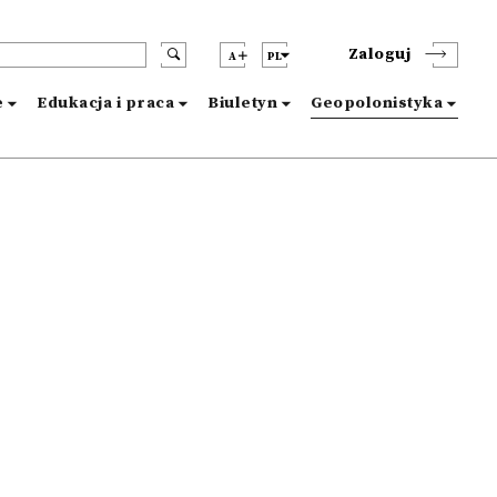
Zaloguj
A
PL
e
Edukacja i praca
Biuletyn
Geopolonistyka