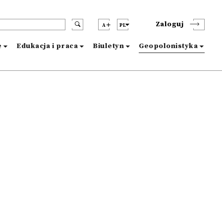
Zaloguj
A
PL
e
Edukacja i praca
Biuletyn
Geopolonistyka