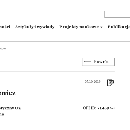
ności
Artykuły i wywiady
Projekty naukowe
Publikacj
nicz
Powrót
07.10.2019
enicz
styczny UZ
OPI ID:
71459
zne