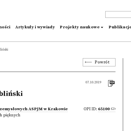
ności
Artykuły i wywiady
Projekty naukowe
Publikacj
liński
Powrót
07.10.2019
bliński
rzemysłowych ASPJM w Krakowie
OPI ID:
65100
h pięknych