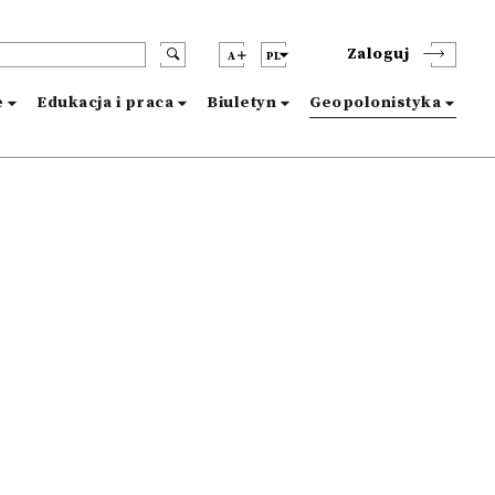
Zaloguj
A
PL
e
Edukacja i praca
Biuletyn
Geopolonistyka