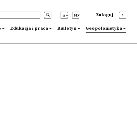
Zaloguj
A
PL
e
Edukacja i praca
Biuletyn
Geopolonistyka