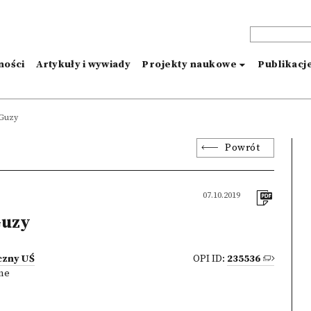
ności
Artykuły i wywiady
Projekty naukowe
Publikacj
Guzy
Powrót
07.10.2019
Guzy
czny UŚ
OPI ID:
235536
zne