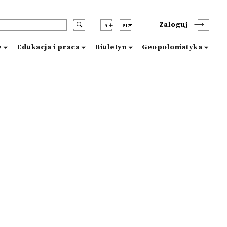
Zaloguj
A
PL
e
Edukacja i praca
Biuletyn
Geopolonistyka