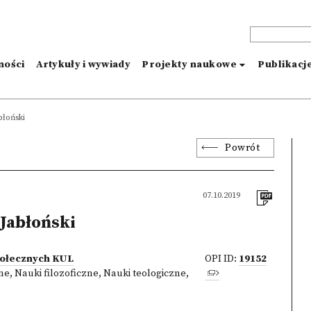
ności
Artykuły i wywiady
Projekty naukowe
Publikacj
błoński
Powrót
07.10.2019
Jabłoński
połecznych KUL
OPI ID:
19152
zne
,
Nauki filozoficzne
,
Nauki teologiczne
,