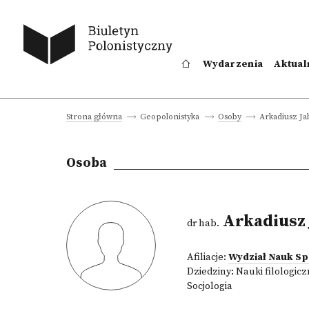
Wydarzenia
Aktual
Arkadiusz Ja
Strona główna
Geopolonistyka
Osoby
Osoba
Arkadiusz 
dr hab.
Afiliacje:
Wydział Nauk S
Dziedziny:
Nauki filologic
Socjologia