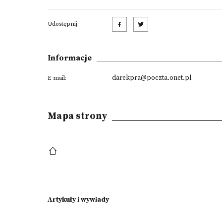
Udostępnij:
Informacje
darekpra@poczta.onet.pl
E-mail:
Mapa strony
Artykuły i wywiady