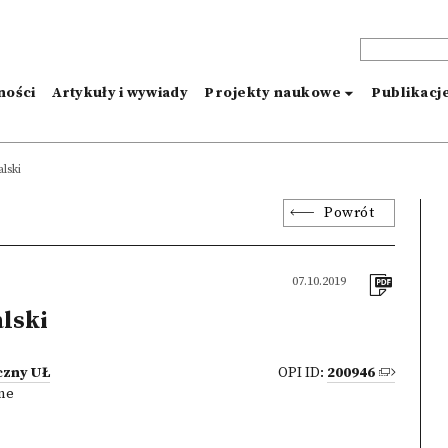
ności
Artykuły i wywiady
Projekty naukowe
Publikacj
lski
Powrót
07.10.2019
lski
czny UŁ
OPI ID:
200946
zne