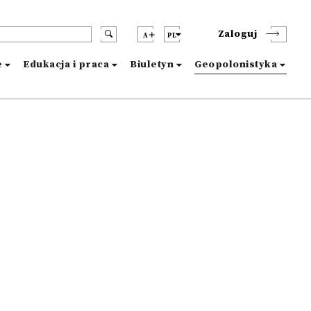
Zaloguj
A
PL
e
Edukacja i praca
Biuletyn
Geopolonistyka