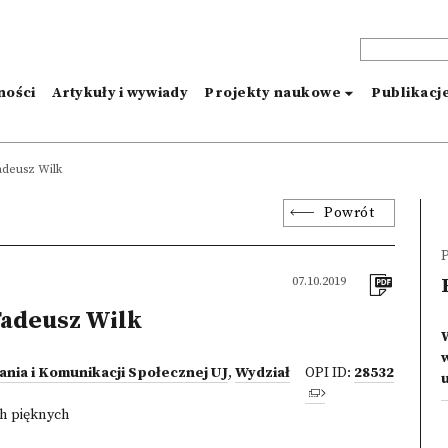
ności
Artykuły i wywiady
Projekty naukowe
Publikacj
adeusz Wilk
Powrót
P
07.10.2019
adeusz Wilk
ania i Komunikacji Społecznej UJ
,
Wydział
OPI ID:
28532
h pięknych