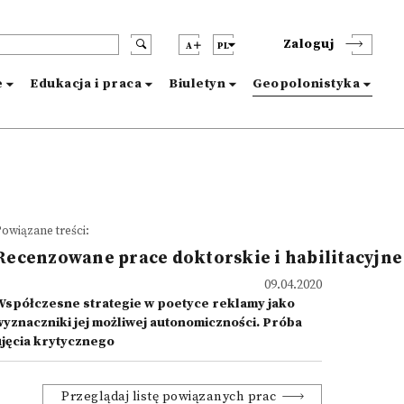
Zaloguj
A
PL
e
Edukacja i praca
Biuletyn
Geopolonistyka
owiązane treści:
Recenzowane prace doktorskie i habilitacyjne
09.04.2020
Współczesne strategie w poetyce reklamy jako
wyznaczniki jej możliwej autonomiczności. Próba
ujęcia krytycznego
Przeglądaj listę powiązanych prac