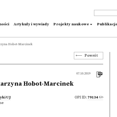
ności
Artykuły i wywiady
Projekty naukowe
Publikacj
rzyna Hobot-Marcinek
Powrót
07.10.2019
tarzyna Hobot-Marcinek
yki UJ
OPI ID:
79134
zne