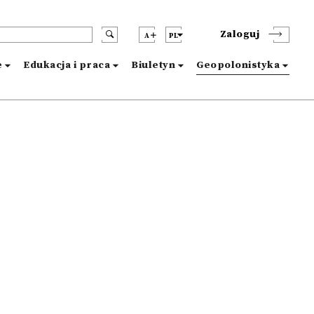
Zaloguj
A
PL
e
Edukacja i praca
Biuletyn
Geopolonistyka