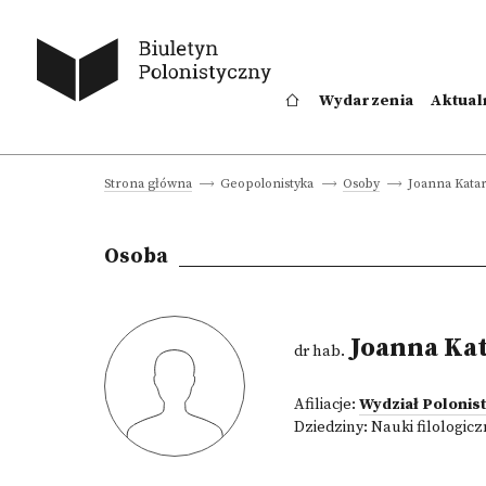
Wydarzenia
Aktual
Joanna Kata
Strona główna
Geopolonistyka
Osoby
Osoba
Joanna Ka
dr hab.
Afiliacje:
Wydział Polonist
Dziedziny:
Nauki filologic