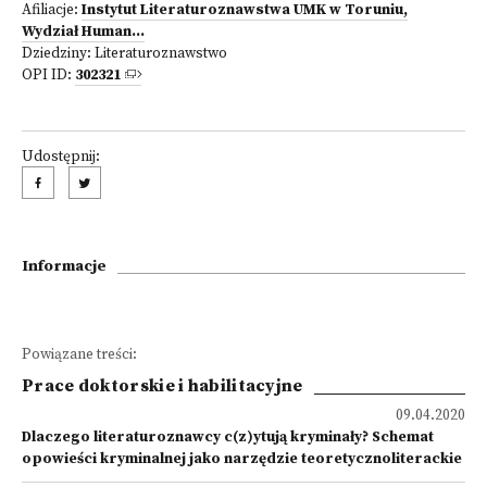
Afiliacje:
Instytut Literaturoznawstwa UMK w Toruniu,
Wydział Human...
Dziedziny:
Literaturoznawstwo
OPI ID:
302321
Udostępnij:
Informacje
Powiązane treści:
Prace doktorskie i habilitacyjne
09.04.2020
Dlaczego literaturoznawcy c(z)ytują kryminały? Schemat
opowieści kryminalnej jako narzędzie teoretycznoliterackie