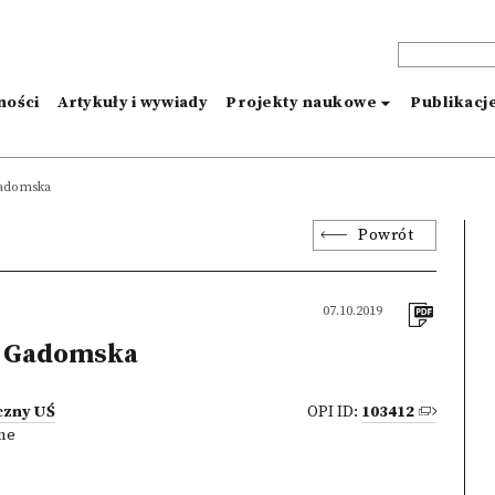
ności
Artykuły i wywiady
Projekty naukowe
Publikacj
Gadomska
Powrót
07.10.2019
 Gadomska
czny UŚ
OPI ID:
103412
zne