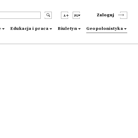
Zaloguj
A
PL
e
Edukacja i praca
Biuletyn
Geopolonistyka