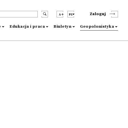
Zaloguj
A
PL
e
Edukacja i praca
Biuletyn
Geopolonistyka