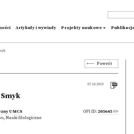
ności
Artykuły i wywiady
Projekty naukowe
Publikacj
myk
Powrót
07.10.2019
 Smyk
iczny UMCS
OPI ID:
205645
wo
,
Nauki filologiczne