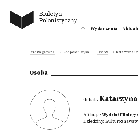
Wydarzenia
Aktual
Katarzyna S
Strona główna
Geopolonistyka
Osoby
Osoba
Katarzyna
dr hab.
Afiliacje:
Wydział Filolog
Dziedziny:
Kulturoznawst