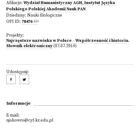
Afiliacje:
Wydział Humanistyczny AGH
,
Instytut Języka
Polskiego Polskiej Akademii Nauk PAN
Dziedziny:
Nauki filologiczne
OPI ID:
78476
Projekty:
Najczęstsze nazwiska w Polsce - Współczesność i historia.
Słownik elektroniczny
(07.07.2014)
Udostępnij:
Informacje
E-mail:
njskowro@cyf-kr.edu.pl