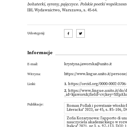
bohaterki, syreny, pajęczyce. Polskie poetki współcze
IBL Wydawnictwo, Warszawa, s. 45-64.
Udostępnij:
Informacje
krystyna.jaworska@unito.it
E-mail:
https://www.lingue.unito.it/person
Witryna:
1
.
https://orcid.org/0000-0002-0706
Linki:
2
.
https://www.lingue.unito.it/do/
_id=kjaworsk;field=cv;key=SEpA
Publikacje:
Roman Pollak i powstanie włoskich
Literacka" 2023, nr 45, s. 85–106, 
Zofia Kozarynowa: l’apporto di una 
nauczyciela akademickiego w rozwo
Italica" 2021, nr 3, s. 97–113, DOI: 