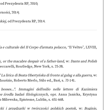
, od Prezydenta RP, 2010;
rności, 2014;
kiej
, od Prezydenta RP, 2014.
aria e culturale del II Corpo d’armata polacco
, “Il Veltro”, LXVIII,
, or the macabre despair of a father-land
, w:
Dante and Polish
eccarelli, Routledge, New York, s. 25-38.
 La lirica di Beata Obertyńska di fronte al gulag e alla guerra
, w:
rizio, Roberto Merlo, Stilo ed., Bari, s. 73-141.
sses...". Immagini dell'esilio nelle lettere di Kazimiera
e źrodła badań filologicznych
, opr. Anna Janicka, Krystyna
s-Milewska, Episteme, Lublin, s. 651-668.
zki i przędzarki w twórczości polskich poetek
, w:
Boginie,