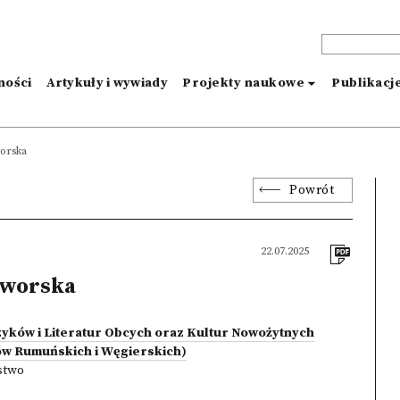
ności
Artykuły i wywiady
Projekty naukowe
Publikacj
worska
Powrót
22.07.2025
aworska
yków i Literatur Obcych oraz Kultur Nowożytnych
iów Rumuńskich i Węgierskich)
stwo