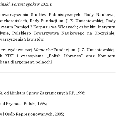
ński. Portret epoki
w 2021 r.
towarzyszenia Studiów Polonistycznych, Rady Naukowej
nckorońskich, Rady Fundacji im. J. Z. Umiastowskiej, Rady
Muzeum Pamięci 2 Korpusu we Włoszech; członkini Instytutu
dynie, Polskiego Towarzystwa Naukowego na Obczyźnie,
warzyszenia Slawistów.
erii wydawniczej
Memoriae
Fundacji im. J. Z. Umiastowskiej,
k XIX” i czasopisma „Polish Libraries” oraz Komitetu
liana di argomenti polacchi”
ie
, od Ministra Spraw Zagranicznych RP, 1998;
, od Prymasa Polski, 1998;
 i Osób Represjonowanych, 2005;