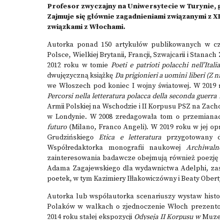
Profesor zwyczajny na Uniwersytecie w Turynie, gd
Zajmuje się głównie zagadnieniami związanymi z XI
związkami z Włochami.
Autorka ponad 150 artykułów publikowanych w c
Polsce, Wielkiej Brytanii, Francji, Szwajcarii i Stan
2012 roku w tomie
Poeti e patrioti polacchi nell’Ital
dwujęzyczną książkę
Da prigionieri a uomini liberi (Z 
we Włoszech pod koniec I wojny światowej. W 2019 
Percorsi nella letteratura polacca della seconda guerra
Armii Polskiej na Wschodzie i II Korpusu PSZ na Zac
w Londynie. W 2008 zredagowała tom o przemianac
futuro
(Milano, Franco Angeli). W 2019 roku w jej o
Grudzińskiego
Etica e letteratura
przygotowany dl
Współredaktorka monografii naukowej
Archiwaln
zainteresowania badawcze obejmują również poezję 
Adama Zagajewskiego dla wydawnictwa Adelphi, zaś 
poetek, w tym Kazimiery Iłłakowiczówny i Beaty Obert
Autorka lub współautorka scenariuszy wystaw histor
Polaków w walkach o zjednoczenie Włoch prezento
2014 roku stałej ekspozycji
Odyseja II Korpusu w
Muzeu