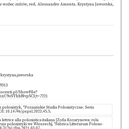
sne wobec mitów
, red. Alessandro Amenta. Krystyna Jaworska,
e/krystyna.jaworska
-9313
docenti.pl/ShowFile?
hnxC9oSYhhNvp5CI;t=7221
 polonistyk, "Poznańskie Studia Polonistyczne. Seria
DOI: 10.14746/pspsl.2023.45.5.
lettrice alla polonistica italiana [Zofia Kozarynowa: rola
ju polonistyki we Włoszech], "Fabrica Litterarum Polono-
10.31261/flpi.2021.03.07.