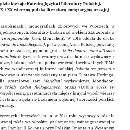
zie kieruje Katedrą Języka i Literatury Polskiej.
X- i XX-wieczną polską literaturą emigracyjną oraz jej
zasopismach i monografiach zbiorowych we Włoszech, w
ach Zjednoczonych. Rezultaty badań nad wiekiem XIX zebrała w
ia risorgimentale
(Cirvi, Moncalieri). W 2018 oddała do druku
niewoli do niepodległości)
, poświęconą Armii Polskiej powstałej
roku ukazała się jej monografia
Dalla deportazione all’esilio.
 mondiale
dotycząca literatury oraz działalności wydawniczej
hodzie, badanej także na podstawie źródeł archiwalnych IPMS
h we współczesnej kulturze polskiej
Polonia tra passato e
pracowaniu ukazał się pokaźny tom pism Gustawa Herlinga-
a prestiżowej serii
Meridiani
wydawnictwa Mondadori.
e źródła badań filologicznych. Studia
(Lublin 2022). Jej
współczesną, przetłumaczyła między innymi wybór wierszy
ostatnio zajęła się badaniem wojennej twórczości polskich
yńskiej.
ycznych i literackich m. in. w 2011 roku wystawy o udziale
wanej także we włoskim parlamencie, zainaugurowanej w
m Pamięci II Korpusu przy Polskim Cmentarzu Wojennym