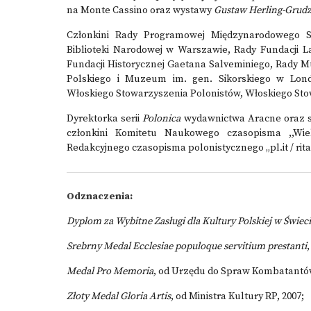
na Monte Cassino oraz wystawy
Gustaw Herling-Grudzi
Członkini Rady Programowej Międzynarodowego S
Biblioteki Narodowej w Warszawie, Rady Fundacji La
Fundacji Historycznej Gaetana Salveminiego, Rady 
Polskiego i Muzeum im. gen. Sikorskiego w Lon
Włoskiego Stowarzyszenia Polonistów, Włoskiego Sto
Dyrektorka serii
Polonica
wydawnictwa Aracne oraz s
członkini Komitetu Naukowego czasopisma ,,Wie
Redakcyjnego czasopisma polonistycznego „pl.it / rita
Odznaczenia:
Dyplom za Wybitne Zasługi dla Kultury Polskiej w Świec
Srebrny Medal Ecclesiae populoque servitium prestanti
Medal Pro Memoria
, od Urzędu do Spraw Kombatantów
Złoty Medal Gloria Artis
, od Ministra Kultury RP, 2007;