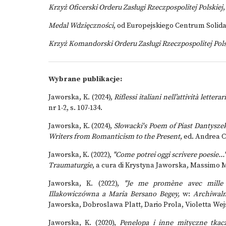
Krzyż Oficerski Orderu Zasługi Rzeczpospolitej Polskiej
Medal Wdzięczności
, od Europejskiego Centrum Solida
Krzyż Komandorski Orderu Zasługi Rzeczpospolitej Pols
Wybrane publikacje:
Jaworska, K. (2024),
Riflessi italiani nell’attività letter
nr 1-2, s. 107-134.
Jaworska, K. (2024),
Słowacki's Poem of Piast Dantyszek
Writers from Romanticism to the Present
, ed. Andrea C
Jaworska, K. (2022),
"Come potrei oggi scrivere poesie..."
Traumaturgie
, a cura di Krystyna Jaworska, Massimo Mau
Jaworska, K. (2022),
"Je me promène avec mille bo
Illakowiczówna a Maria Bersano Begey,
w:
Archiwaln
Jaworska, Dobroslawa Platt, Dario Prola, Violetta Wej
Jaworska, K. (2020),
Penelopa i inne mityczne tkac