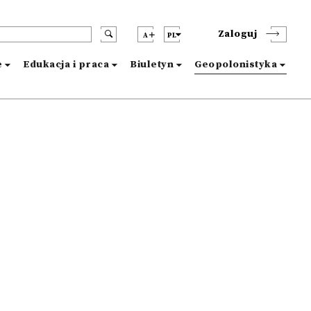
Zaloguj
A
PL
e
Edukacja i praca
Biuletyn
Geopolonistyka