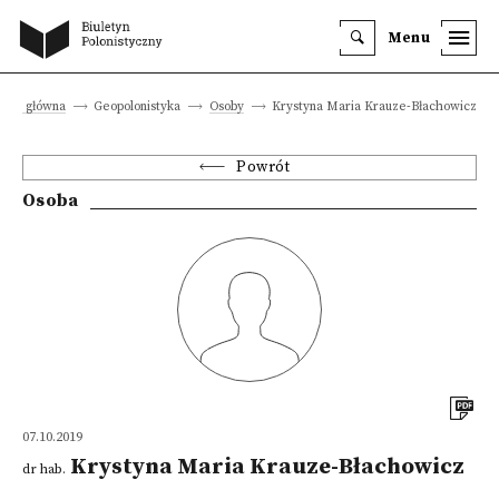
Menu
rona główna
Geopolonistyka
Osoby
Krystyna Maria Krauze-Błachowicz
Powrót
Osoba
07.10.2019
Krystyna Maria Krauze-Błachowicz
dr hab.