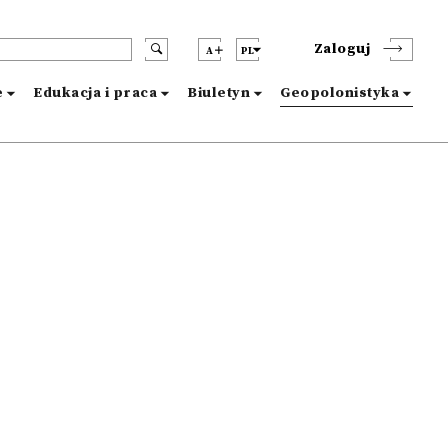
Zaloguj
A
PL
e
Edukacja i praca
Biuletyn
Geopolonistyka