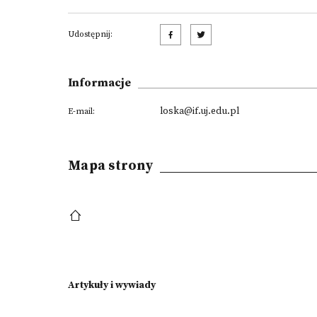
Udostępnij:
Informacje
loska@if.uj.edu.pl
E-mail:
Mapa strony
Artykuły i wywiady