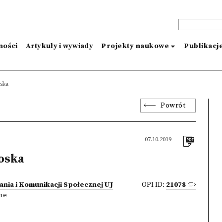
ności
Artykuły i wywiady
Projekty naukowe
Publikacj
ska
Powrót
07.10.2019
oska
ania i Komunikacji Społecznej UJ
OPI ID:
21078
zne