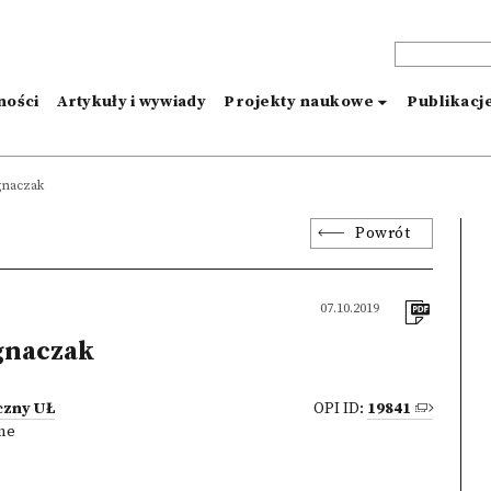
ności
Artykuły i wywiady
Projekty naukowe
Publikacj
Ignaczak
Powrót
07.10.2019
Ignaczak
czny UŁ
OPI ID:
19841
zne