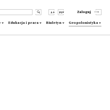
Zaloguj
A
PL
e
Edukacja i praca
Biuletyn
Geopolonistyka