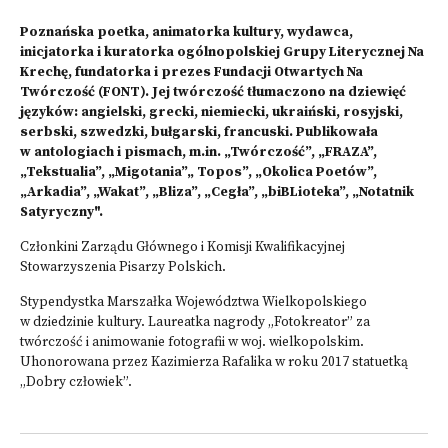
Poznańska poetka, animatorka kultury, wydawca,
inicjatorka i kuratorka ogólnopolskiej Grupy Literycznej Na
Krechę, fundatorka i prezes Fundacji Otwartych Na
Twórczość (FONT). Jej twórczość tłumaczono na dziewięć
języków: angielski, grecki, niemiecki, ukraiński, rosyjski,
serbski, szwedzki, bułgarski, francuski. Publikowała
w antologiach i pismach, m.in. „Twórczość”, „FRAZA”,
„Tekstualia”, „Migotania”„ Topos”, „Okolica Poetów”,
„Arkadia”, „Wakat”, „Bliza”, „Cegła”, „biBLioteka”, „Notatnik
Satyryczny".
Członkini Zarządu Głównego i Komisji Kwalifikacyjnej
Stowarzyszenia Pisarzy Polskich.
Stypendystka Marszałka Województwa Wielkopolskiego
w dziedzinie kultury. Laureatka nagrody „Fotokreator” za
twórczość i animowanie fotografii w woj. wielkopolskim.
Uhonorowana przez Kazimierza Rafalika w roku 2017 statuetką
„Dobry człowiek”.