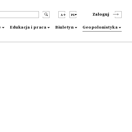
Zaloguj
A
PL
e
Edukacja i praca
Biuletyn
Geopolonistyka