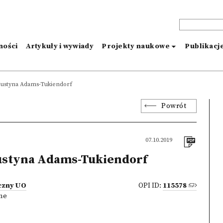
ności
Artykuły i wywiady
Projekty naukowe
Publikacj
Justyna Adams-Tukiendorf
Powrót
07.10.2019
ustyna Adams-Tukiendorf
iczny UO
OPI ID:
115578
zne