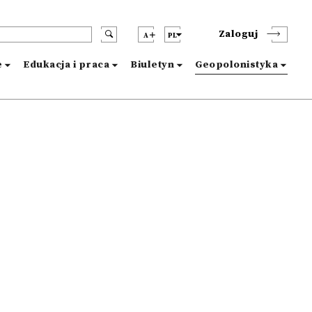
Zaloguj
A
PL
e
Edukacja i praca
Biuletyn
Geopolonistyka