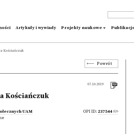
ności
Artykuły i wywiady
Projekty naukowe
Publikacj
ta Kościańczuk
Powrót
07.10.2019
a Kościańczuk
połecznych UAM
OPI ID:
237544
zne