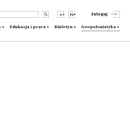
Zaloguj
A
PL
e
Edukacja i praca
Biuletyn
Geopolonistyka