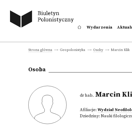
Wydarzenia
Aktual
Marcin Klik
Strona główna
Geopolonistyka
Osoby
Osoba
Marcin Kl
dr hab.
Afiliacje:
Wydział Neofilol
Dziedziny:
Nauki filologic