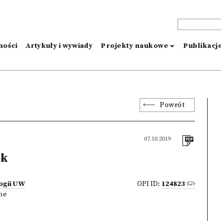
ności
Artykuły i wywiady
Projekty naukowe
Publikacj
Powrót
07.10.2019
ik
ogii UW
OPI ID:
124823
zne