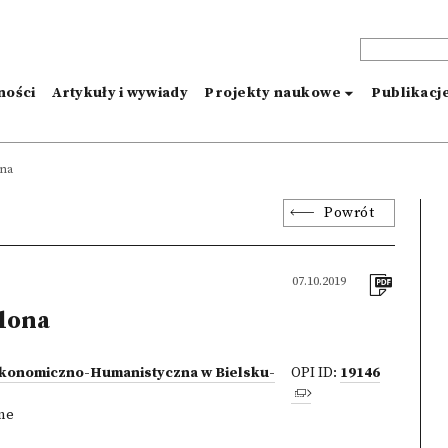
ności
Artykuły i wywiady
Projekty naukowe
Publikacj
na
Powrót
07.10.2019
lona
Ekonomiczno-Humanistyczna w Bielsku-
OPI ID:
19146
zne