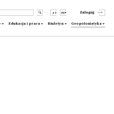
Zaloguj
A
PL
e
Edukacja i praca
Biuletyn
Geopolonistyka