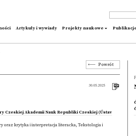
ności
Artykuły i wywiady
Projekty naukowe
Publikacj
k
Powrót
P
30.05.2025
Č
ury Czeskiej Akademii Nauk Republiki Czeskiej (Ústav
ry oraz krytyka i interpretacja literacka
,
Tekstologia i