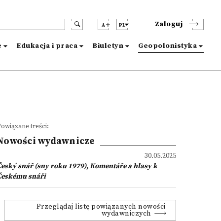
Zaloguj
A
PL
e
Edukacja i praca
Biuletyn
Geopolonistyka
owiązane treści:
Nowości wydawnicze
30.05.2025
eský snář (sny roku 1979)
,
K
omentáře a hlasy k
Českému snáři
Przeglądaj listę powiązanych nowości
wydawniczych