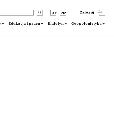
Zaloguj
A
PL
e
Edukacja i praca
Biuletyn
Geopolonistyka