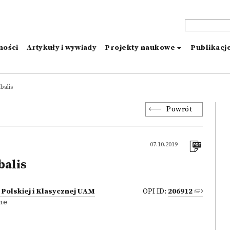
ności
Artykuły i wywiady
Projekty naukowe
Publikacj
balis
Powrót
07.10.2019
alis
i Polskiej i Klasycznej UAM
OPI ID:
206912
zne