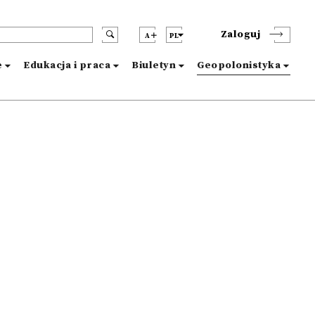
Zaloguj
A
PL
e
Edukacja i praca
Biuletyn
Geopolonistyka