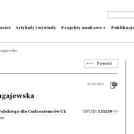
ności
Artykuły i wywiady
Projekty naukowe
Publikacj
agajewska
Powrót
07.10.2019
agajewska
Polskiego dla Cudzoziemców UŁ
OPI ID:
135259
zne