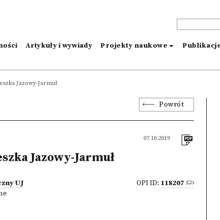
ności
Artykuły i wywiady
Projekty naukowe
Publikacj
eszka Jazowy-Jarmuł
Powrót
07.10.2019
szka Jazowy-Jarmuł
czny UJ
OPI ID:
118207
zne