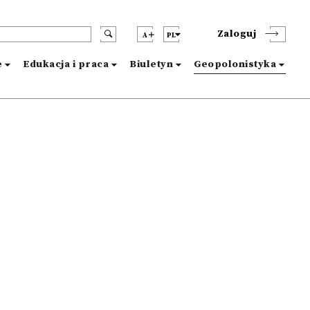
Zaloguj
A
PL
e
Edukacja i praca
Biuletyn
Geopolonistyka