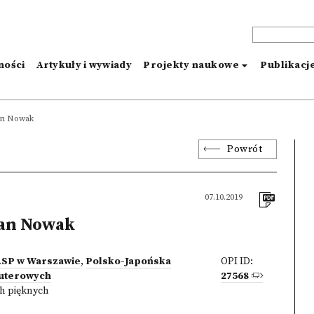
ności
Artykuły i wywiady
Projekty naukowe
Publikacj
an Nowak
Powrót
07.10.2019
an Nowak
 ASP w Warszawie
,
Polsko-Japońska
OPI ID:
uterowych
27568
h pięknych