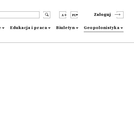
Zaloguj
A
PL
e
Edukacja i praca
Biuletyn
Geopolonistyka