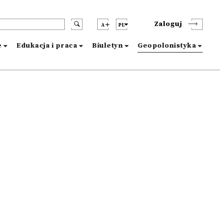
Zaloguj
A
PL
e
Edukacja i praca
Biuletyn
Geopolonistyka