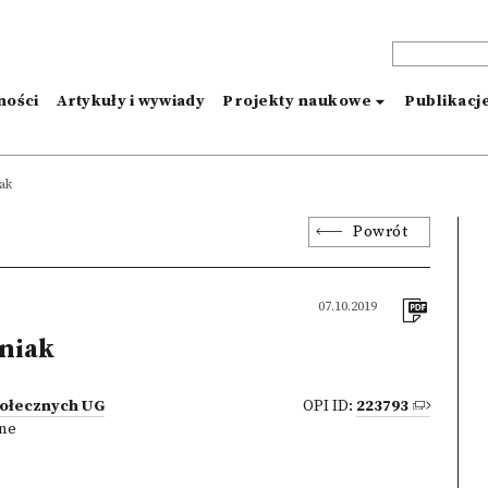
ności
Artykuły i wywiady
Projekty naukowe
Publikacj
ak
Powrót
07.10.2019
niak
połecznych UG
OPI ID:
223793
zne