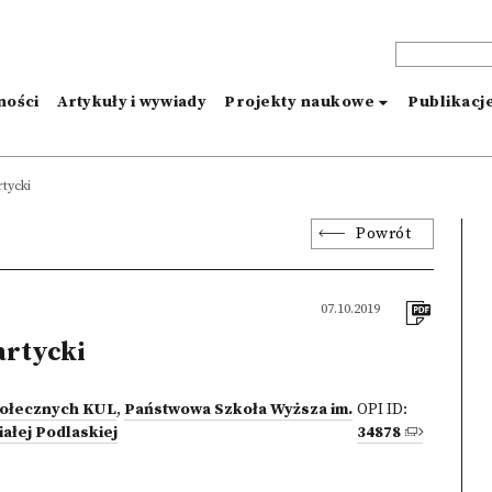
ności
Artykuły i wywiady
Projekty naukowe
Publikacj
tycki
Powrót
07.10.2019
rtycki
połecznych KUL
,
Państwowa Szkoła Wyższa im.
OPI ID:
iałej Podlaskiej
34878