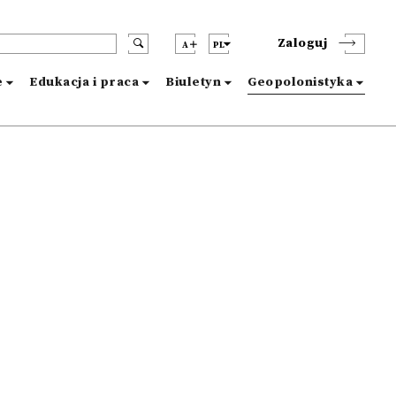
Zaloguj
A
PL
e
Edukacja i praca
Biuletyn
Geopolonistyka