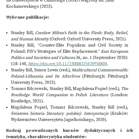
na Uniwersytecie w Cambridge (2018) i Nagrody im. Jana
Kochanowskiego (2023).
Wybrane publikacje:
Stanley Bill,
Czesław Miłosz’s Faith in the Flesh: Body, Belief,
and Human Identity
(Oxford: Oxford University Press, 2021).
Stanley Bill, “Counter-Elite Populism and Civil Society in
Poland: PiS's Strategies of Elite Replacement.”
East European
Politics and Societies and Cultures
36, no. 1 (September 2020):
118–140,
https://doi.org/10.1177/0888325420950800
.
Stanley Bill, Simon Lewis (red.),
Multicultural Commonwealth:
Poland-Lithuania and Its Afterlives
(Pittsburgh: Pittsburgh
University Press, 2023).
Tomasz Bilczewski, Stanley Bill, Magdalena Popiel (red.),
The
Routledge World Companion to Polish Literature
(London:
Routledge, 2021).
Magdalena Popiel, Tomasz Bilczewski, Stanley Bill (red.),
Światowa historia literatury polskiej: Interpretacje
(Kraków:
Wydawnictwo Uniwersytetu Jagiellońskiego, 2020).
Rodzaj prowadzonych kursów dydaktycznych i ich
tematyka, charakterystyka studentów: