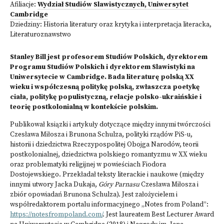
Afiliacje:
Wydział Studiów Slawistycznych, Uniwersytet
Cambridge
Dziedziny:
Historia literatury oraz krytyka i interpretacja literacka
,
Literaturoznawstwo
Stanley Bill jest profesorem Studiów Polskich, dyrektorem
Programu Studiów Polskich i dyrektorem Slawistyki na
Uniwersytecie w Cambridge. Bada literaturę polską XX
wieku i współczesną politykę polską, zwłaszcza poetykę
ciała, politykę populistyczną, relacje polsko-ukraińskie i
teorię postkolonialną w kontekście polskim.
Publikował ksiązki i artykuły dotyczące między innymi twórczości
Czesława Miłosza i Brunona Schulza, polityki rządów PiS-u,
historii i dziedzictwa Rzeczypospolitej Obojga Narodów, teorii
postkolonialnej, dziedzictwa polskiego romantyzmu w XX wieku
oraz problematyki religijnej w powieściach Fiodora
Dostojewskiego. Przekładał teksty literackie i naukowe (między
innymi utwory Jacka Dukaja,
Góry Parnasu
Czesława Miłosza i
zbiór opowiadań Brunona Schulza). Jest założycielem i
współredaktorem portalu informacyjnego „Notes from Poland”:
https://notesfrompoland.com/
. Jest laureatem Best Lecturer Award