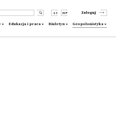
Zaloguj
A
PL
e
Edukacja i praca
Biuletyn
Geopolonistyka