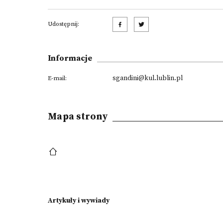
Udostępnij:
Informacje
sgandini@kul.lublin.pl
E-mail:
Mapa strony
Artykuły i wywiady