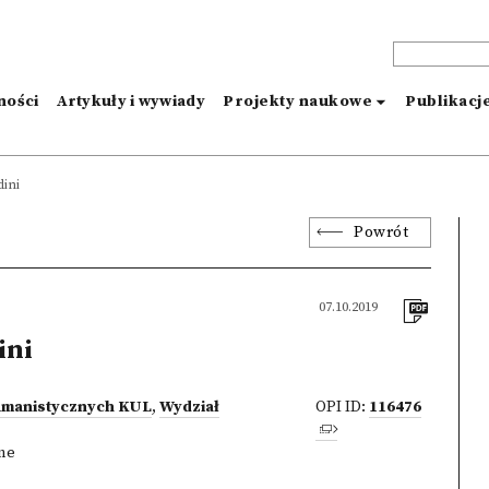
ności
Artykuły i wywiady
Projekty naukowe
Publikacj
dini
Powrót
07.10.2019
ini
umanistycznych KUL
,
Wydział
OPI ID:
116476
zne