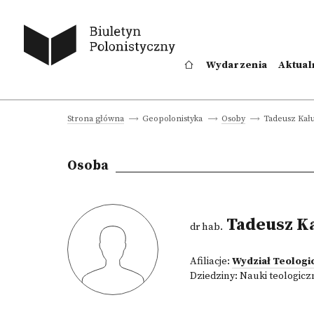
Wydarzenia
Aktual
Tadeusz Kał
Strona główna
Geopolonistyka
Osoby
Osoba
Tadeusz Ka
dr hab.
Afiliacje:
Wydział Teologi
Dziedziny:
Nauki teologicz