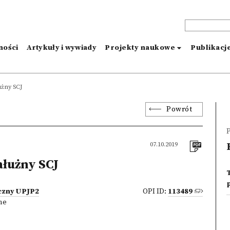
ności
Artykuły i wywiady
Projekty naukowe
Publikacj
użny SCJ
Powrót
P
07.10.2019
łużny SCJ
czny UPJP2
OPI ID:
113489
ne