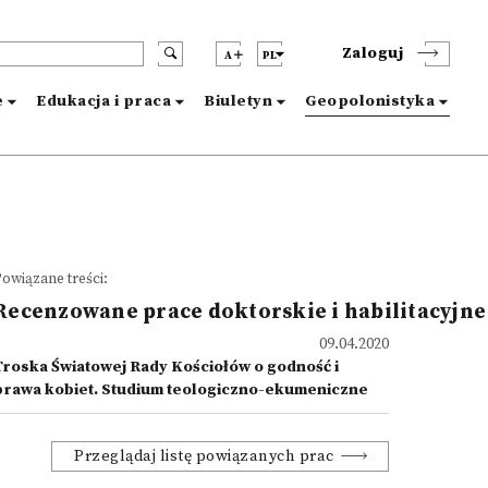
Zaloguj
A
PL
e
Edukacja i praca
Biuletyn
Geopolonistyka
owiązane treści:
Recenzowane prace doktorskie i habilitacyjne
09.04.2020
Troska Światowej Rady Kościołów o godność i
prawa kobiet. Studium teologiczno-ekumeniczne
Przeglądaj listę powiązanych prac