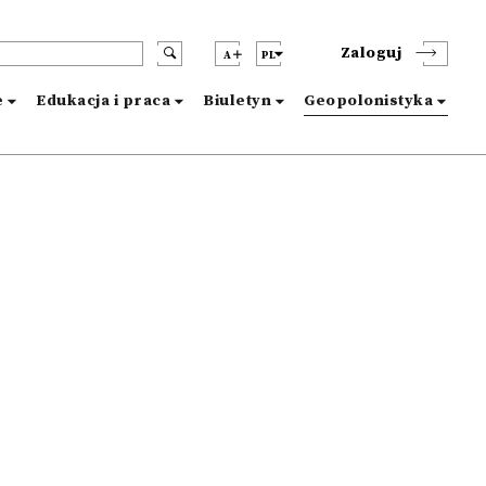
Zaloguj
A
PL
e
Edukacja i praca
Biuletyn
Geopolonistyka