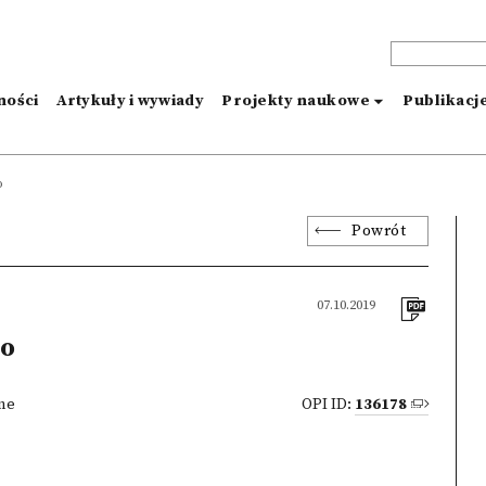
ności
Artykuły i wywiady
Projekty naukowe
Publikacj
o
Powrót
07.10.2019
o
zne
OPI ID:
136178