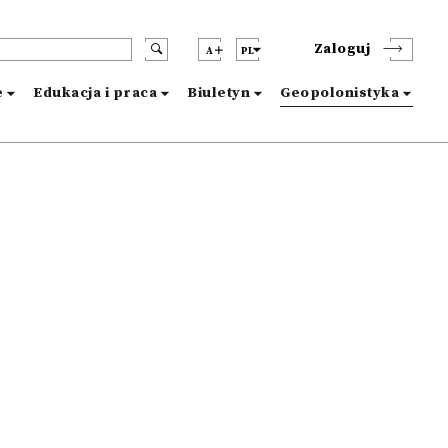
Zaloguj
A
PL
e
Edukacja i praca
Biuletyn
Geopolonistyka