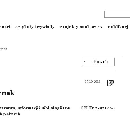
ności
Artykuły i wywiady
Projekty naukowe
Publikacj
ernak
Powrót
07.10.2019
rnak
arstwa, Informacji i Bibliologii UW
OPI ID:
274217
h pięknych