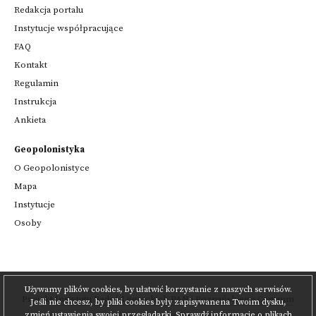
Redakcja portalu
Instytucje współpracujące
FAQ
Kontakt
Regulamin
Instrukcja
Ankieta
Geopolonistyka
O Geopolonistyce
Mapa
Instytucje
Osoby
Używamy plików cookies, by ułatwić korzystanie z naszych serwisów.
Projekt
Instytutu Badań Literackich PAN
i
Poznańskiego Centrum
Jeśli nie chcesz, by pliki cookies były zapisywanena Twoim dysku,
zmień ustawienia swojej przeglądarki.
Sprawdź informacje o plikach