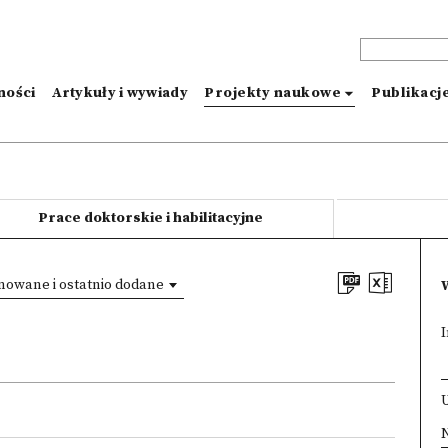
ności
Artykuły i wywiady
Projekty naukowe
Publikacj
Prace doktorskie i habilitacyjne
owane i ostatnio dodane
I
×
N