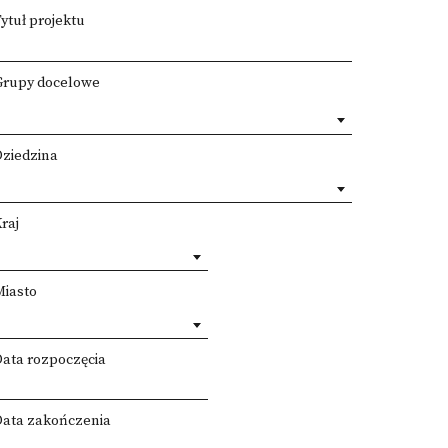
ytuł projektu
Grupy docelowe
Dziedzina
raj
Miasto
Data rozpoczęcia
Data zakończenia