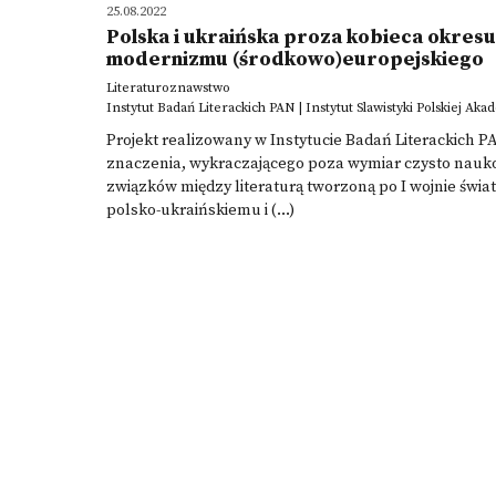
25.08.2022
Polska i ukraińska proza kobieca okre
modernizmu (środkowo)europejskiego
Literaturoznawstwo
Instytut Badań Literackich PAN | Instytut Slawistyki Polskiej Ak
Projekt realizowany w Instytucie Badań Literackich P
znaczenia, wykraczającego poza wymiar czysto nauko
związków między literaturą tworzoną po I wojnie świato
polsko-ukraińskiemu i (...)