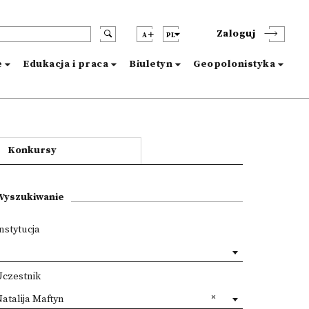
Zaloguj
A
PL
e
Edukacja i praca
Biuletyn
Geopolonistyka
Konkursy
Wyszukiwanie
nstytucja
Uczestnik
atalija Maftyn