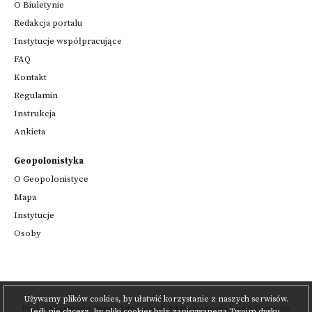
O Biuletynie
Redakcja portalu
Instytucje współpracujące
FAQ
Kontakt
Regulamin
Instrukcja
Ankieta
Geopolonistyka
O Geopolonistyce
Mapa
Instytucje
Osoby
Używamy plików cookies, by ułatwić korzystanie z naszych serwisów.
Projekt
Instytutu Badań Literackich PAN
i
Poznańskiego Centrum
Jeśli nie chcesz, by pliki cookies były zapisywanena Twoim dysku,