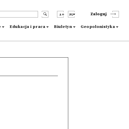
Zaloguj
A
PL
e
Edukacja i praca
Biuletyn
Geopolonistyka