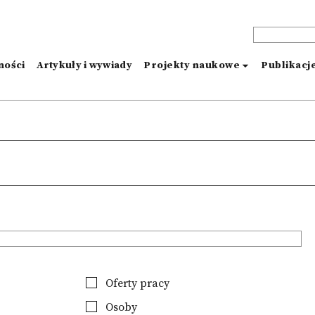
ności
Artykuły i wywiady
Projekty naukowe
Publikacj
Oferty pracy
Osoby