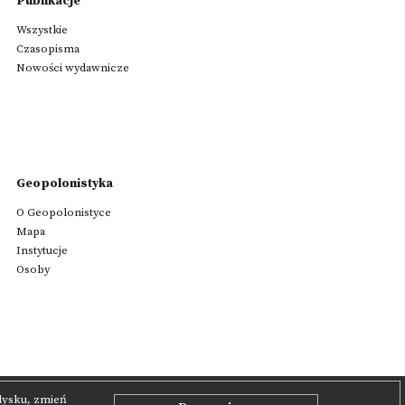
Publikacje
Wszystkie
Czasopisma
Nowości wydawnicze
Geopolonistyka
O Geopolonistyce
Mapa
Instytucje
Osoby
 dysku, zmień