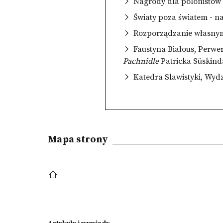
Nagrody dla polonistów i
Światy poza światem - n
Rozporządzanie własnym
Faustyna Białous, Perwe
Pachnidle
Patricka Süskind
Katedra Slawistyki, Wy
Mapa strony