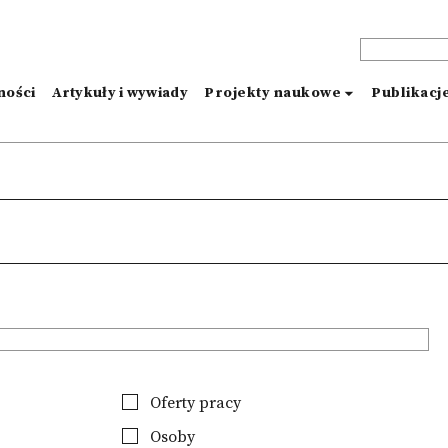
ności
Artykuły i wywiady
Projekty naukowe
Publikacj
Oferty pracy
Osoby