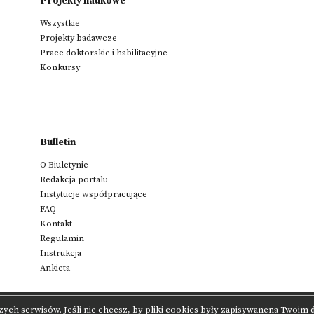
Projekty naukowe
Wszystkie
Projekty badawcze
Prace doktorskie i habilitacyjne
Konkursy
Bulletin
O Biuletynie
Redakcja portalu
Instytucje współpracujące
FAQ
Kontakt
Regulamin
Instrukcja
Ankieta
zych serwisów. Jeśli nie chcesz, by pliki cookies były zapisywanena Twoim