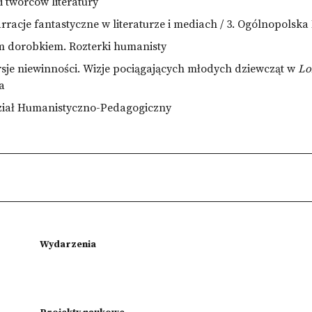
 twórców literatury
arracje fantastyczne w literaturze i mediach / 3. Ogólnopols
 dorobkiem. Rozterki humanisty
rsje niewinności. Wizje pociągających młodych dziewcząt w
Lo
a
dział Humanistyczno-Pedagogiczny
Wydarzenia