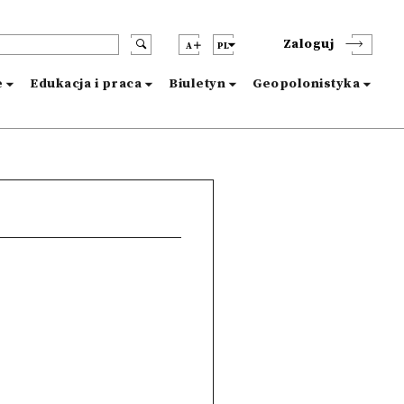
Zaloguj
A
PL
e
Edukacja i praca
Biuletyn
Geopolonistyka