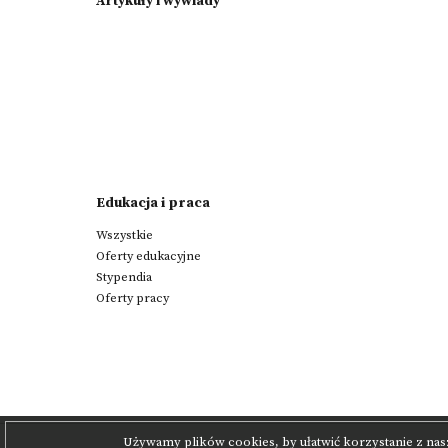
Artykuły i wywiady
Edukacja i praca
Wszystkie
Oferty edukacyjne
Stypendia
Oferty pracy
Używamy plików cookies, by ułatwić korzystanie z nas