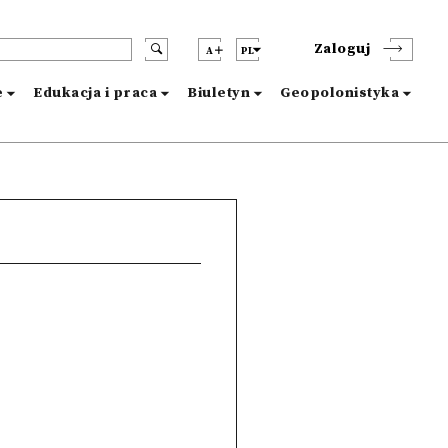
Zaloguj
A
PL
e
Edukacja i praca
Biuletyn
Geopolonistyka