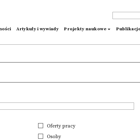
ności
Artykuły i wywiady
Projekty naukowe
Publikacj
Oferty pracy
Osoby