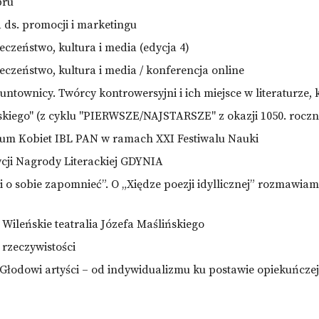
bru
a ds. promocji i marketingu
łeczeństwo, kultura i media (edycja 4)
łeczeństwo, kultura i media / konferencja online
buntownicy. Twórcy kontrowersyjni i ich miejsce w literaturze, 
skiego" (z cyklu "PIERWSZE/NAJSTARSZE" z okazji 1050. roczni
um Kobiet IBL PAN w ramach XXI Festiwalu Nauki
cji Nagrody Literackiej GDYNIA
o sobie zapomnieć”. O „Xiędze poezji idyllicznej”
rozmawiamy
Wileńskie teatralia Józefa Maślińskiego
rzeczywistości
łodowi artyści – od indywidualizmu ku postawie opiekuńcze