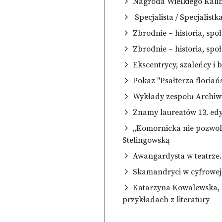
Nagroda Wielkiego Kali
Specjalista / Specjalistk
Zbrodnie – historia, spo
Zbrodnie – historia, spo
Ekscentrycy, szaleńcy i 
Pokaz "Psałterza floriań
Wykłady zespołu Archiw
Znamy laureatów 13. edy
„Komornicka nie pozwoli 
Stelingowską
Awangardysta w teatrze. 
Skamandryci w cyfrowej 
Katarzyna Kowalewska, G
przykładach z literatury