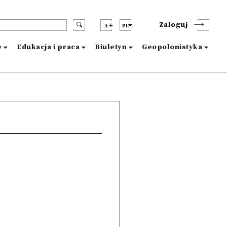
Zaloguj
A
PL
e
Edukacja i praca
Biuletyn
Geopolonistyka