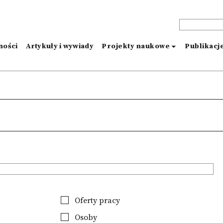
ności
Artykuły i wywiady
Projekty naukowe
Publikacj
Oferty pracy
Osoby