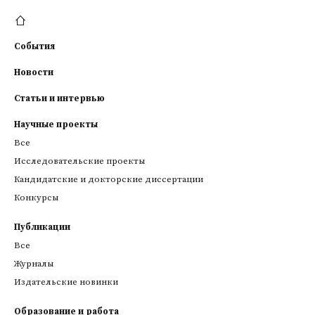
События
Новости
Статьи и интервью
Научные проекты
Все
Исследовательские проекты
Кандидатские и докторские диссертации
Конкурсы
Публикации
Все
Журналы
Издательские новинки
Образование и работа