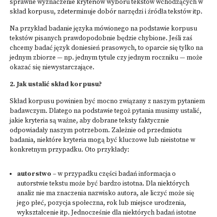
sprawne wyznaczenie kryteriów wyboru tekstów wchodzących w
skład korpusu, zdeterminuje dobór narzędzi i źródła tekstów itp.
Na przykład badanie języka mówionego na podstawie korpusu
tekstów pisanych prawdopodobnie będzie chybione. Jeśli zaś
chcemy badać język doniesień prasowych, to oparcie się tylko na
jednym zbiorze — np. jednym tytule czy jednym roczniku — może
okazać się niewystarczające.
2. Jak ustalić skład korpusu?
Skład korpusu powinien być mocno związany z naszym pytaniem
badawczym. Dlatego na podstawie tegoż pytania musimy ustalić,
jakie kryteria są ważne, aby dobrane teksty faktycznie
odpowiadały naszym potrzebom. Zależnie od przedmiotu
badania, niektóre kryteria mogą być kluczowe lub nieistotne w
konkretnym przypadku. Oto przykłady:
autorstwo
– w przypadku części badań informacja o
autorstwie tekstu może być bardzo istotna. Dla niektórych
analiz nie ma znaczenia nazwisko autora, ale liczyć może się
jego płeć, pozycja społeczna, rok lub miejsce urodzenia,
wykształcenie itp. Jednocześnie dla niektórych badań istotne