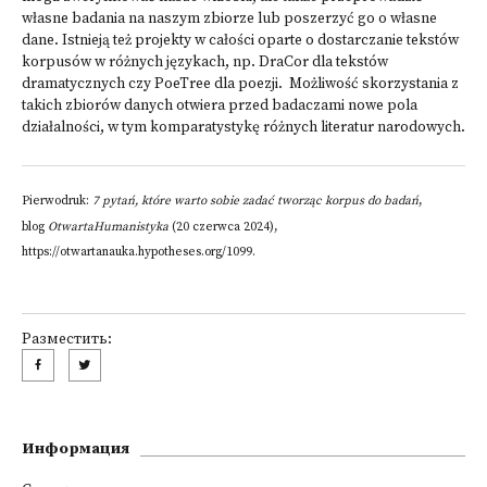
własne badania na naszym zbiorze lub poszerzyć go o własne
dane. Istnieją też projekty w całości oparte o dostarczanie tekstów
korpusów w różnych językach, np.
DraCor
dla tekstów
dramatycznych czy PoeTree dla poezji. Możliwość skorzystania z
takich zbiorów danych otwiera przed badaczami nowe pola
działalności, w tym komparatystykę różnych literatur narodowych.
Pierwodruk:
7 pytań, które warto sobie zadać tworząc korpus do badań
,
blog
OtwartaHumanistyka
(20 czerwca 2024),
https://otwartanauka.hypotheses.org/1099.
Разместить:
Информация