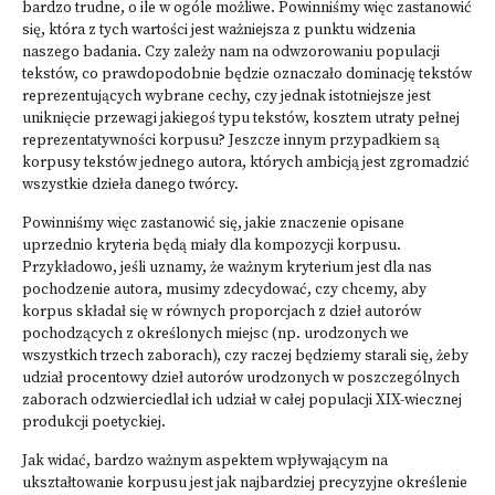
bardzo trudne, o ile w ogóle możliwe. Powinniśmy więc zastanowić
się, która z tych wartości jest ważniejsza z punktu widzenia
naszego badania. Czy zależy nam na odwzorowaniu populacji
tekstów, co prawdopodobnie będzie oznaczało dominację tekstów
reprezentujących wybrane cechy, czy jednak istotniejsze jest
uniknięcie przewagi jakiegoś typu tekstów, kosztem utraty pełnej
reprezentatywności korpusu? Jeszcze innym przypadkiem są
korpusy tekstów jednego autora, których ambicją jest zgromadzić
wszystkie dzieła danego twórcy.
Powinniśmy więc zastanowić się, jakie znaczenie opisane
uprzednio kryteria będą miały dla kompozycji korpusu.
Przykładowo, jeśli uznamy, że ważnym kryterium jest dla nas
pochodzenie autora, musimy zdecydować, czy chcemy, aby
korpus składał się w równych proporcjach z dzieł autorów
pochodzących z określonych miejsc (np. urodzonych we
wszystkich trzech zaborach), czy raczej będziemy starali się, żeby
udział procentowy dzieł autorów urodzonych w poszczególnych
zaborach odzwierciedlał ich udział w całej populacji XIX-wiecznej
produkcji poetyckiej.
Jak widać, bardzo ważnym aspektem wpływającym na
ukształtowanie korpusu jest jak najbardziej precyzyjne określenie