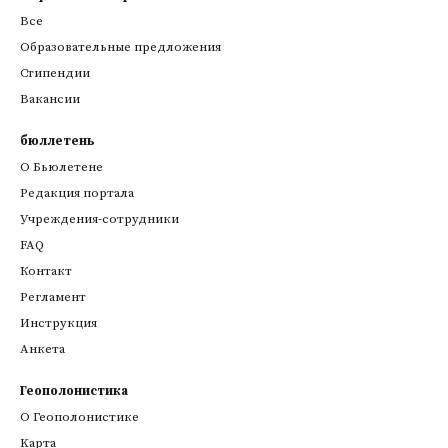
Все
Образовательные предложения
Стипендии
Вакансии
бюллетень
О Бьюлетене
Редакция портала
Учреждения-сотрудники
FAQ
Контакт
Регламент
Инструкция
Анкета
Геополонистика
О Геополонистике
Kарта