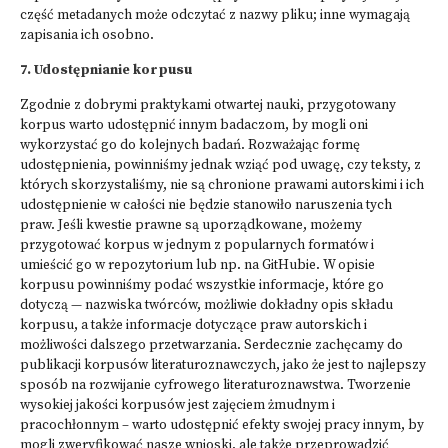
część metadanych może odczytać z nazwy pliku; inne wymagają
zapisania ich osobno.
7. Udostępnianie korpusu
Zgodnie z dobrymi praktykami otwartej nauki, przygotowany
korpus warto udostępnić innym badaczom, by mogli oni
wykorzystać go do kolejnych badań. Rozważając formę
udostępnienia, powinniśmy jednak wziąć pod uwagę, czy teksty, z
których skorzystaliśmy, nie są chronione prawami autorskimi i ich
udostępnienie w całości nie będzie stanowiło naruszenia tych
praw. Jeśli kwestie prawne są uporządkowane, możemy
przygotować korpus w jednym z popularnych formatów i
umieścić go w repozytorium lub np. na GitHubie. W opisie
korpusu powinniśmy podać wszystkie informacje, które go
dotyczą — nazwiska twórców, możliwie dokładny opis składu
korpusu, a także informacje dotyczące praw autorskich i
możliwości dalszego przetwarzania. Serdecznie zachęcamy do
publikacji korpusów literaturoznawczych, jako że jest to najlepszy
sposób na rozwijanie cyfrowego literaturoznawstwa. Tworzenie
wysokiej jakości korpusów jest zajęciem żmudnym i
pracochłonnym – warto udostępnić efekty swojej pracy innym, by
mogli zweryfikować nasze wnioski, ale także przeprowadzić