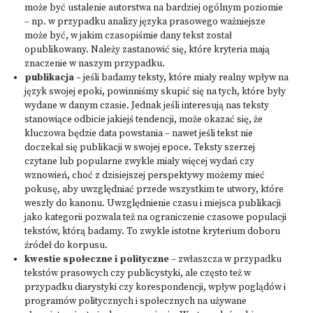
może być ustalenie autorstwa na bardziej ogólnym poziomie
– np. w przypadku analizy języka prasowego ważniejsze
może być, w jakim czasopiśmie dany tekst został
opublikowany. Należy zastanowić się, które kryteria mają
znaczenie w naszym przypadku.
publikacja
– jeśli badamy teksty, które miały realny wpływ na
język swojej epoki, powinniśmy skupić się na tych, które były
wydane w danym czasie. Jednak jeśli interesują nas teksty
stanowiące odbicie jakiejś tendencji, może okazać się, że
kluczowa będzie data powstania – nawet jeśli tekst nie
doczekał się publikacji w swojej epoce. Teksty szerzej
czytane lub popularne zwykle miały więcej wydań czy
wznowień, choć z dzisiejszej perspektywy możemy mieć
pokusę, aby uwzględniać przede wszystkim te utwory, które
weszły do kanonu. Uwzględnienie czasu i miejsca publikacji
jako kategorii pozwala też na ograniczenie czasowe populacji
tekstów, którą badamy. To zwykle istotne kryterium doboru
źródeł do korpusu.
kwestie społeczne i polityczne
– zwłaszcza w przypadku
tekstów prasowych czy publicystyki, ale często też w
przypadku diarystyki czy korespondencji, wpływ poglądów i
programów politycznych i społecznych na używane