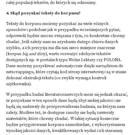
całej populacji tekstów, do których się odnosimy.
4. Skąd pozyskać teksty do korpusu?
Teksty do korpusu możemy pozyskać na wiele różnych
sposobów i podobnie jak w przypadku wcześniejszych pytań,
odpowiedź będzie mocno związana z tym, co konkretnie chcemy
zbadać. Jeśli zależy nam na uzyskaniu dużego zbioru danych
szybko, a ich precyzja ma dla nas nieco mniejsze znaczenie
(korpus
big and dirty
), warto rozważyć zdobycie tekstów
dostępnych np. w portalach typu Wolne Lektury czy POLONA.
Dane możemy pozyskiwać automatycznie dzięki narzędziom do
netscrappingu, które czytają kod strony internetowej i są w stanie
dokonać ekstrakcji tekstu (co zwykle wymaga kontroli
użytkownika).
W przypadku badań literaturoznawczych może się jednak okazać,
że pozyskane w ten sposób dane będą zbyt niskiej jakości i nie
będą się nadawały do przeprowadzenia badania, na którym nam
zależy. Możliwe też, że dostępne zasoby nie będą zawierały
materiałów, które chcemy zbadać. W takiej sytuacji konieczne
będzie przygotowanie korpusu samodzielnie, z wykorzystaniem
wysokiej jakości danych, kwalifikowanych wydań i ich starannej