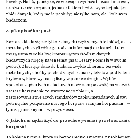
korekty. Należy pamiętać, że znacząco wydłuża to czas konieczny
na stworzenie korpusu, jednak efektem będzie wysokiej jakości
zbiór danych, który może posłużyć nie tylko nam, ale i kolejnym
badaczom.
5. Jak opisać korpus?
Korpus składa się nie tylko z danych (czyli samych tekstów), ale i z
metadanych, czyli różnego rodzaju informacji o tekstach, które
mogą same w sobie być interesującym źródłem danych
badawczych (więcej na ten temat pisał
Cezary Rosiński w swoim
poście
). Zbierając dane do badania zwykle zbieramy też wiele
metadanych , choćby pochodzących z analizy tekstów pod kątem
kryteriów, które wyznaczyliśmy w punkcie drugim. Wybór
sposobu zapisu tych metadanych może nam pozwolić na znacznie
szersze korzystanie ze stworzonego zbioru, a
zastosowanieistniejących standardów zapisu metadanych ułatwi
potencjalne połączenie naszego korpusu z innymi korpusami – w
tym zagranicznymi — w przyszłości.
6. Jakich narzędzi użyć do przechowywania i przetwarzania
korpusu?
To kolejne pytania, które są bezpośrednio związane z problemem