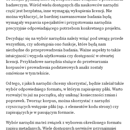
badawczym. Wśród wielu dostępnych dla naukowców narzędzi
część jest bezpłatna, inne wymagają wykupienia licencji. Nie
można wykluczyć, że bardziej zaawansowane badania będą
wymagały wsparcia specjalistów i przygotowania narzędzia
precyzyjnie odpowiadającego potrzebom konkretnego projektu.
Decydując się na wybór narzędzia należy wziąć pod uwagę przede
wszystkim, czy udostępnia ono funkcje, które będą nam
niezbędne do przeprowadzenia badania. Ważne aspekty to także
intuicyjność i wygoda użytkowania czy dostępność w otwartej
licencji. Przykładowe narzędzia służące do przetwarzania
korpusów i prowadzenia podstawowych analiz zostały
omówione
w tym tekście
.
Od tego, z jakich narzędzi chcemy skorzystać, będzie zależał także
wybór odpowiedniego formatu, w którym zapisujemy pliki. Warto
rozważyć to już na początku, aby uniknąć konieczności zmian i
poprawek. Tworząc korpus, można skorzystać z narzędzi
czyszczących wstępnie pliki (np. z elementów kodu strony) czy
zapisujących je w pasującym formacie.
Wybór narzędzi ma też związek z wyborem określonego formatu
zapisu metadanych. Wiele dostępnych serwisów przynajmniej