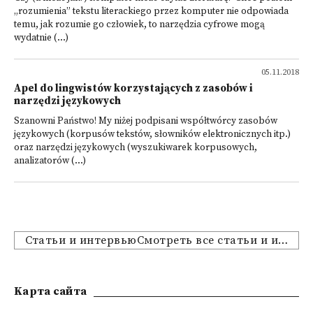
„rozumienia” tekstu literackiego przez komputer nie odpowiada
temu, jak rozumie go człowiek, to narzędzia cyfrowe mogą
wydatnie (...)
05.11.2018
Apel do lingwistów korzystających z zasobów i
narzędzi językowych
Szanowni Państwo! My niżej podpisani współtwórcy zasobów
językowych (korpusów tekstów, słowników elektronicznych itp.)
oraz narzędzi językowych (wyszukiwarek korpusowych,
analizatorów (...)
Статьи и интервьюСмотреть все статьи и интервью
Kарта сайта