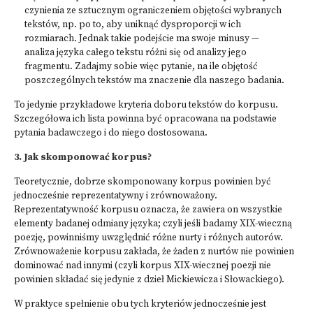
czynienia ze sztucznym ograniczeniem objętości wybranych
tekstów, np. po to, aby uniknąć dysproporcji w ich
rozmiarach. Jednak takie podejście ma swoje minusy —
analiza języka całego tekstu różni się od analizy jego
fragmentu. Zadajmy sobie więc pytanie, na ile objętość
poszczególnych tekstów ma znaczenie dla naszego badania.
To jedynie przykładowe kryteria doboru tekstów do korpusu.
Szczegółowa ich lista powinna być opracowana na podstawie
pytania badawczego i do niego dostosowana.
3. Jak skomponować korpus?
Teoretycznie, dobrze skomponowany korpus powinien
być
jednocześnie reprezentatywny i zrównoważony.
Reprezentatywność korpusu oznacza, że zawiera on wszystkie
elementy badanej odmiany języka; czyli jeśli badamy XIX-wieczną
poezję, powinniśmy uwzględnić różne nurty i różnych autorów.
Zrównoważenie korpusu zakłada, że żaden z nurtów nie powinien
dominować nad innymi (czyli korpus XIX-wiecznej poezji nie
powinien składać się jedynie z dzieł Mickiewicza i Słowackiego).
W praktyce spełnienie obu tych kryteriów jednocześnie jest