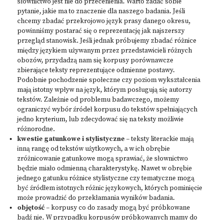
słownictwo jest nie do przecenienia. Warto zadać sobie
pytanie, jakie ma to znaczenie dla naszego badania. Jeśli
chcemy zbadać przekrojowo język prasy danego okresu,
powinniśmy postarać się o reprezentację jak najszerszy
przegląd stanowisk. Jeśli jednak próbujemy zbadać różnice
między językiem używanym przez przedstawicieli różnych
obozów, przydadzą nam się korpusy porównawcze
zbierające teksty reprezentujące odmienne postawy.
Podobnie pochodzenie społeczne czy poziom wykształcenia
mają istotny wpływ na język, którym posługują się autorzy
tekstów. Zależnie od problemu badawczego, możemy
ograniczyć wybór źródeł korpusu do tekstów spełniających
jedno kryterium, lub zdecydować się na teksty możliwie
różnorodne.
kwestie gatunkowe i stylistyczne
– teksty literackie mają
inną rangę od tekstów użytkowych, a w ich obrębie
zróżnicowanie gatunkowe mogą sprawiać, że słownictwo
będzie miało odmienną charakterystykę. Nawet w obrębie
jednego gatunku różnice stylistyczne czy tematyczne mogą
być źródłem istotnych różnic językowych, których pominięcie
może prowadzić do przekłamania wyników badania.
objętość
– korpusy co do zasady mogą być próbkowane
bądź nie. W przypadku korpusów próbkowanych mamy do