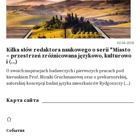
02.04.2018
Kilka słów redaktora naukowego o serii "Miasto
– przestrzeń zróżnicowana językowo, kulturowo
i (...)
O swoich inspiracjach badawczych i pierwszych pracach pod
kierunkiem Prof. Moniki Gruchmanowej oraz o prekursorskiej,
autorskiej koncepcji badań języka mieszkańców Bydgoszczy (...)
Kарта сайта
События