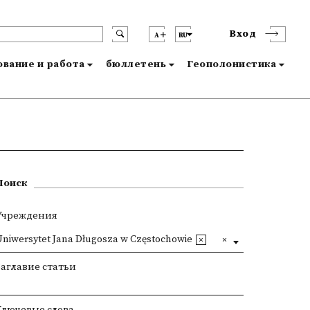
Вход
A
RU
вание и работа
бюллетень
Геополонистика
Поиск
Учреждения
Uniwersytet Jana Długosza w Częstochowie
Заглавие статьи
Ключевые слова