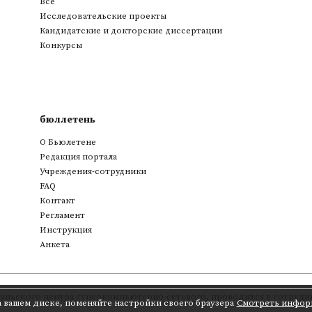
Все
Исследовательские проекты
Кандидатские и докторские диссертации
Конкурсы
бюллетень
О Бьюлетене
Редакция портала
Учреждения-сотрудники
FAQ
Контакт
Регламент
Инструкция
Анкета
аньского центра суперкомпьютерно-сетевого
,
проводится в сотрудни
а вашем диске, поменяйте настройки своего браузера
Смотреть инфор