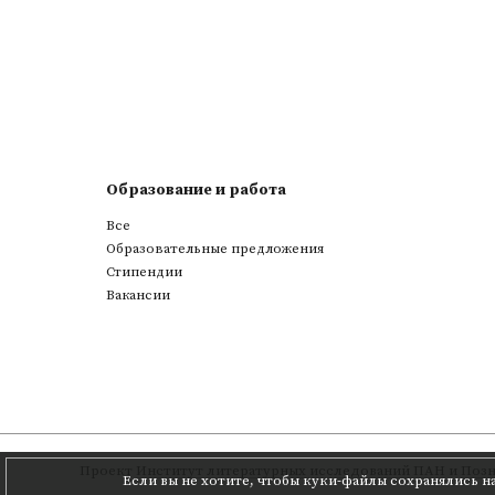
Образование и работа
Все
Образовательные предложения
Стипендии
Вакансии
Проект
Институт литературных исследований ПАН
и
Позн
Если вы не хотите, чтобы куки-файлы сохранялись н