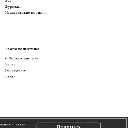
Все
Журналы
Издательские новинки
Геополонистика
О Геополонистике
Kарта
Учреждения
Люди
честве с
Комитет литературных наук ПАН
и Конференцией
мацию о куки-
Понимаю