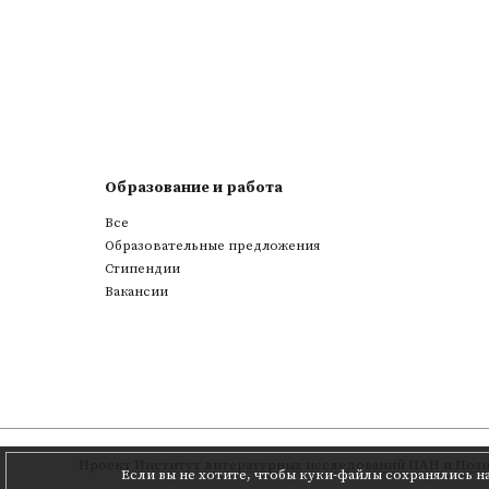
Образование и работа
Все
Образовательные предложения
Стипендии
Вакансии
Проект
Институт литературных исследований ПАН
и
Позн
Если вы не хотите, чтобы куки-файлы сохранялись н