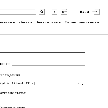
Вход
A
RU
вание и работа
бюллетень
Геополонистика
Поиск
Учреждения
ydział Aktorski AT
Заглавие статьи
Ключевые слова