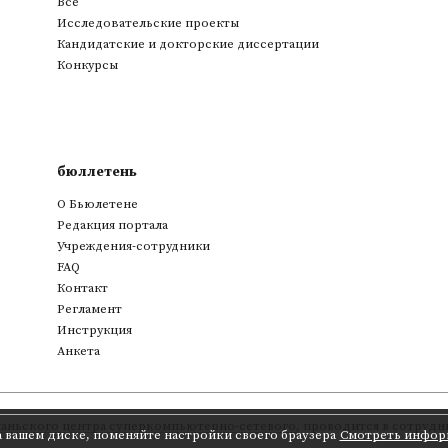
Все
Исследовательские проекты
Кандидатские и докторские диссертации
Конкурсы
бюллетень
О Бьюлетене
Редакция портала
Учреждения-сотрудники
FAQ
Контакт
Регламент
Инструкция
Анкета
аньского центра суперкомпьютерно-сетевого
,
проводится в сотрудни
а вашем диске, поменяйте настройки своего браузера
Смотреть инфор