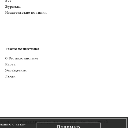
Все
Журналы
Издательские новинки
Геополонистика
О Геополонистике
Kарта
Учреждения
Люди
честве с
Комитет литературных наук ПАН
и Конференцией
мацию о куки-
Понимаю