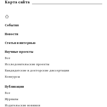
Kарта сайта
События
Новости
Статьи и интервью
Научные проекты
Все
Исследовательские проекты
Кандидатские и докторские диссертации
Конкурсы
Публикации
Все
Журналы
Издательские новинки