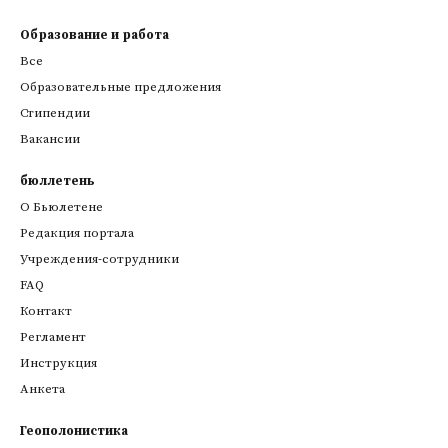
Образование и работа
Все
Образовательные предложения
Стипендии
Вакансии
бюллетень
О Бьюлетене
Редакция портала
Учреждения-сотрудники
FAQ
Контакт
Регламент
Инструкция
Анкета
Геополонистика