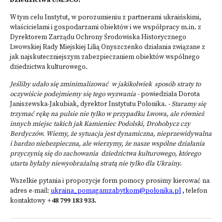
Dziedzictwa UNESCO.
W tym celu Instytut, w porozumieniu z partnerami ukraińskimi,
właścicielami i gospodarzami obiektów i we współpracy m.in. z
Dyrektorem Zarządu Ochrony Środowiska Historycznego
Lwowskiej Rady Miejskiej Lilią Onyszczenko działania związane z
jak najskuteczniejszym zabezpieczaniem obiektów wspólnego
dziedzictwa kulturowego.
Jeśliby udało się zminimalizować w jakikolwiek sposób straty to
oczywiście podejmiemy się tego wyzwania -
powiedziała Dorota
Janiszewska-Jakubiak, dyrektor Instytutu Polonika.
- Staramy się
trzymać rękę na pulsie nie tylko w przypadku Lwowa, ale również
innych miejsc takich jak Kamieniec Podolski, Drohobycz czy
Berdyczów. Wiemy, że sytuacja jest dynamiczna, nieprzewidywalna
i bardzo niebezpieczna, ale wierzymy, że nasze wspólne działania
przyczynią się do zachowania dziedzictwa kulturowego, którego
utarta byłaby niewyobrażalną stratą nie tylko dla Ukrainy.
Wszelkie pytania i propozycje form pomocy prosimy kierować na
adres e-mail:
ukraina_pomagamzabytkom@polonika.pl
, telefon
kontaktowy
+48 799 183 933.