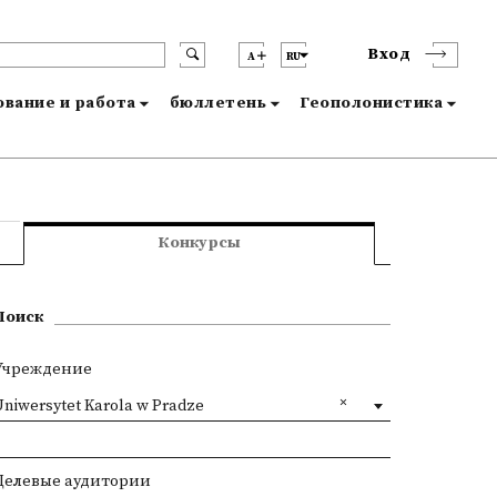
Вход
A
RU
вание и работа
бюллетень
Геополонистика
Конкурсы
Поиск
Учреждение
Uniwersytet Karola w Pradze
Целевые аудитории