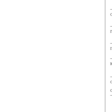
×
×
×