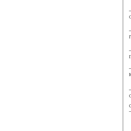
×
×
×