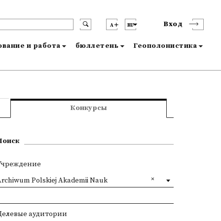
Вход
A
RU
вание и работа
бюллетень
Геополонистика
Конкурсы
Поиск
Учреждение
Archiwum Polskiej Akademii Nauk
Целевые аудитории