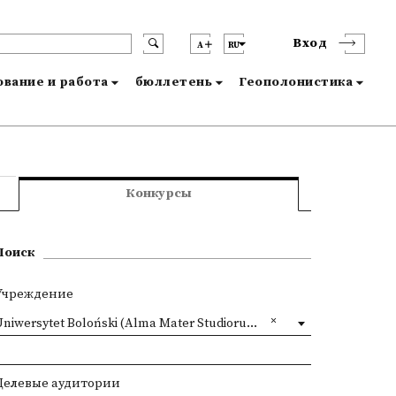
Вход
A
RU
вание и работа
бюллетень
Геополонистика
Конкурсы
Поиск
Учреждение
niwersytet Boloński (Alma Mater Studiorum - Università di Bologna)
Целевые аудитории