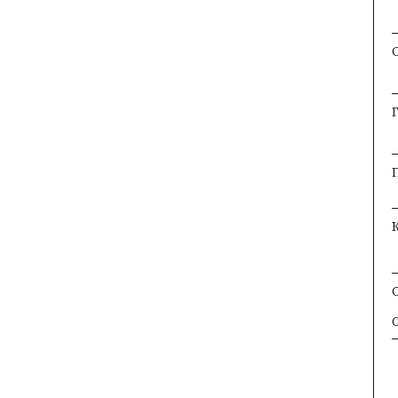
×
×
×