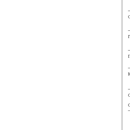
×
×
×