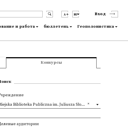
Вход
A
RU
вание и работа
бюллетень
Геополонистика
Конкурсы
Поиск
Учреждение
iejska Biblioteka Publiczna im. Juliusza Słowackiego w Tarnowie
Целевые аудитории